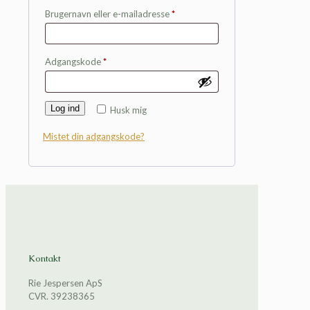
Påkrævet
Brugernavn eller e-mailadresse
*
Påkrævet
Adgangskode
*
Log ind
Husk mig
Mistet din adgangskode?
Kontakt
Rie Jespersen ApS
CVR. 39238365