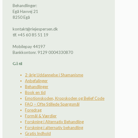
Behandlinger:
Egå Havvej 21
8250 Egå
kontakt@riejespersen.dk
tlf. +45 60 85 51 19
Mobilepay 44197
Bankkontonr. 9129 0004330870
Gå til
2-årig Uddannelse i Shamanisme
Anbefalinger
Behandlinger
Book en tid
Emotionskoden, Kropskoden og Belief Code
FAQ – Ofte Stillede Spørgsmål
Foredrag
Formål & Værdier
Forskning i Alternativ Behandling
Forskning i alternativ behandling
Gratis Indhold