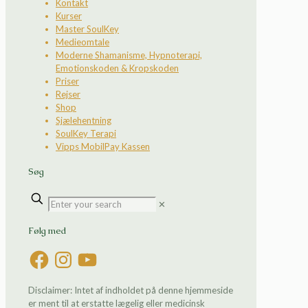
Kontakt
Kurser
Master SoulKey
Medieomtale
Moderne Shamanisme, Hypnoterapi,
Emotionskoden & Kropskoden
Priser
Rejser
Shop
Sjælehentning
SoulKey Terapi
Vipps MobilPay Kassen
Søg
✕
Følg med
Facebook
Instagram
YouTube
Disclaimer: Intet af indholdet på denne hjemmeside
er ment til at erstatte lægelig eller medicinsk