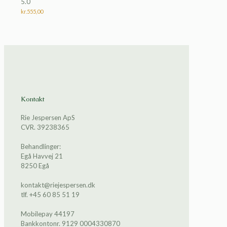
5.0
5.00
ud af 5
kr.
555,00
Kontakt
Rie Jespersen ApS
CVR. 39238365
Behandlinger:
Egå Havvej 21
8250 Egå
kontakt@riejespersen.dk
tlf. +45 60 85 51 19
Mobilepay 44197
Bankkontonr. 9129 0004330870