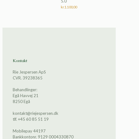
5.0
5.00
ud af 5
kr.
1.100,00
Kontakt
Rie Jespersen ApS
CVR. 39238365
Behandlinger:
Egå Havvej 21
8250 Egå
kontakt@riejespersen.dk
tlf. +45 60 85 51 19
Mobilepay 44197
Bankkontonr. 9129 0004330870