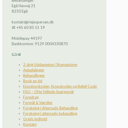
Behandlinger:
Egå Havvej 21
8250 Egå
kontakt@riejespersen.dk
tlf. +45 60 85 51 19
Mobilepay 44197
Bankkontonr. 9129 0004330870
Gå til
2-årig Uddannelse i Shamanisme
Anbefalinger
Behandlinger
Book en tid
Emotionskoden, Kropskoden og Belief Code
FAQ – Ofte Stillede Spørgsmål
Foredrag
Formål & Værdier
Forskning i Alternativ Behandling
Forskning i alternativ behandling
Gratis Indhold
Kontakt