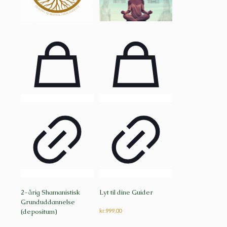
2-årig Shamanistisk
Lyt til dine Guider
Grunduddannelse
(depositum)
kr.
999,00