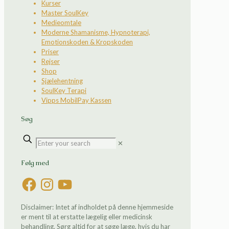
Kurser
Master SoulKey
Medieomtale
Moderne Shamanisme, Hypnoterapi,
Emotionskoden & Kropskoden
Priser
Rejser
Shop
Sjælehentning
SoulKey Terapi
Vipps MobilPay Kassen
Søg
✕
Følg med
Facebook
Instagram
YouTube
Disclaimer: Intet af indholdet på denne hjemmeside
er ment til at erstatte lægelig eller medicinsk
behandling. Sørg altid for at søge læge, hvis du har