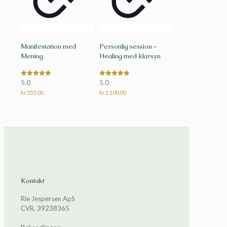
Manifestation med
Personlig session –
Mening
Healing med klarsyn
Vurderet
Vurderet
5.0
5.0
5.00
5.00
ud af 5
kr.
555,00
ud af 5
kr.
1.100,00
Kontakt
Rie Jespersen ApS
CVR. 39238365