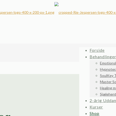
Forside
Behandlinge
Emotions
Hypnoter
SoulKey T
Master S
Healing m
Sjælehen
2-årig Uddan
Kurser
Shop