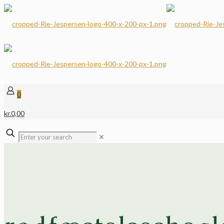
0
kr.
0,00
✕