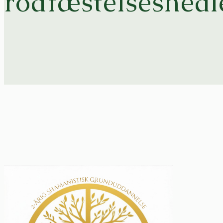
rodfæstelsesheal