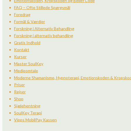
Emotionskoden, Kropskoden og Belief Code
FAQ – Ofte Stillede Spørgsmål
Foredrag
Formål & Værdier
Forskning i Alternativ Behandling
Forskning i alternativ behandling
Gratis Indhold
Kontakt
Kurser
Master SoulKey
Medieomtale
Moderne Shamanisme, Hypnoterapi, Emotionskoden & Kropsko
Priser
Rejser
Shop
Sjælehentning
SoulKey Terapi
Vipps MobilPay Kassen