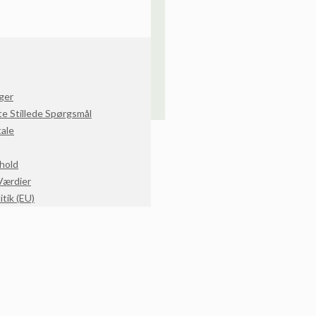
ger
e Stillede Spørgsmål
ale
dhold
Værdier
tik (EU)