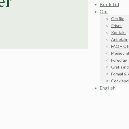
er
Book tid
Om
Om Rie
Priser
Kontakt
Anbefalin
FAQ – Oft
Medieomt
Foredrag
Gratis in
Formål & 
Cookiepoli
English