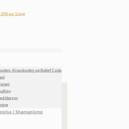
r
koden, Kropskoden og Belief Code
api
erapi
oulKey
ed klarsyn
tning
nelse i Shamanisme