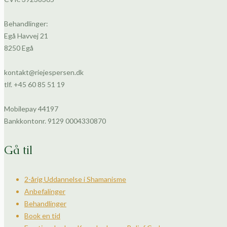
Behandlinger:
Egå Havvej 21
8250 Egå
kontakt@riejespersen.dk
tlf. +45 60 85 51 19
Mobilepay 44197
Bankkontonr. 9129 0004330870
Gå til
2-årig Uddannelse i Shamanisme
Anbefalinger
Behandlinger
Book en tid